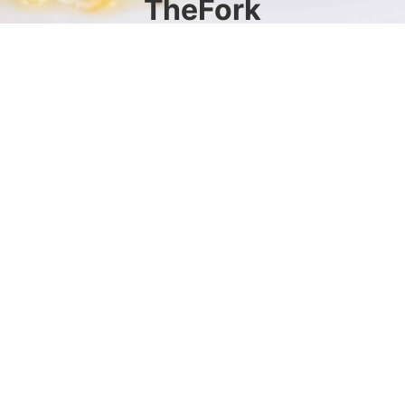
TheFork