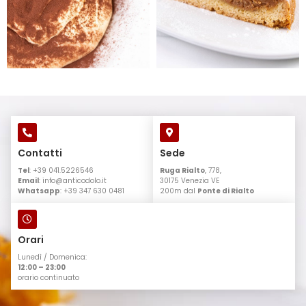
Contatti
Sede
Tel
: +39 041.5226546
Ruga Rialto
, 778,
Email
:
info@anticodolo.it
30175 Venezia VE
Whatsapp
: +39 347 630 0481
200m dal
Ponte di Rialto
Orari
Lunedì / Domenica:
12:00 – 23:00
orario continuato