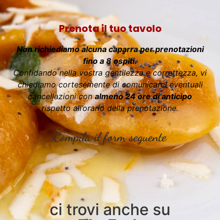
Prenota il tuo tavolo
Non richiediamo alcuna caparra per prenotazioni
fino a 8 ospiti.
Confidando nella vostra gentilezza e correttezza, vi
chiediamo cortesemente di comunicarci eventuali
cancellazioni con
almeno 24 ore di anticipo
rispetto all’orario della prenotazione.
Compila il form seguente
ci trovi anche su